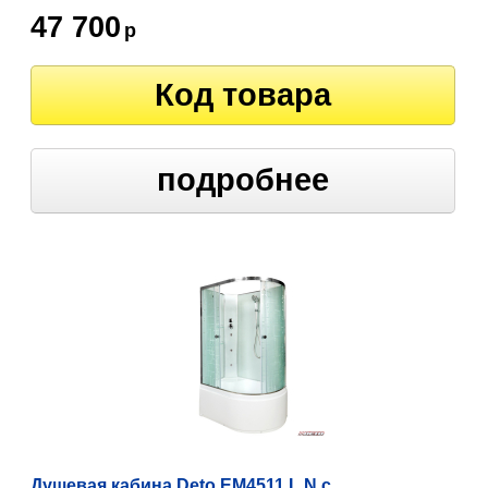
47 700
р
Код товара
подробнее
Душевая кабина Deto EM4511 L N с